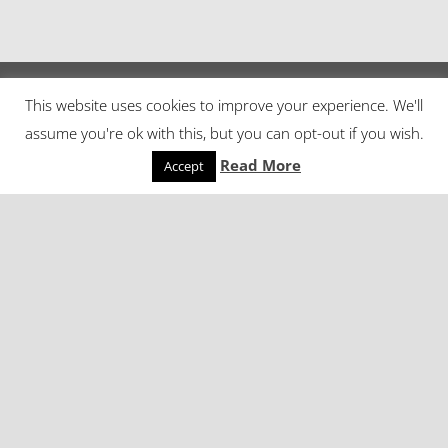
This website uses cookies to improve your experience. We'll
assume you're ok with this, but you can opt-out if you wish.
Read More
Accept
keyboard_arrow_up
© Eurac Research – Institute for Applied Linguistics |
Finanziato dalla Provincia Autonoma di Bolzano (legge
provinciale n. 14 del 13 dicembre 2006) |
Impressum